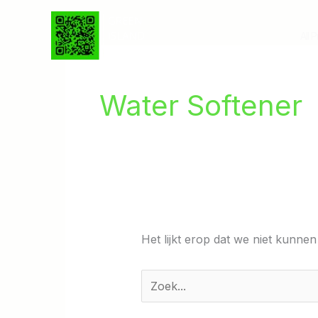
Ga
naar
All 
de
inhoud
Water Softener
Het lijkt erop dat we niet kunne
Zoek
naar: