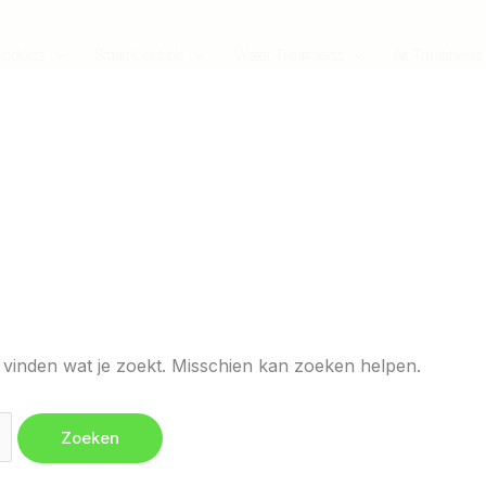
Products
Smart Controls
Water Treatments
Air Treatments
n vinden wat je zoekt. Misschien kan zoeken helpen.